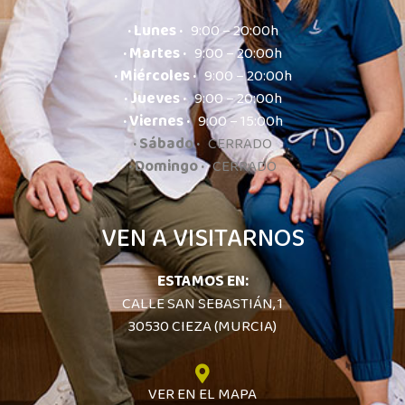
· Lunes ·
9:00 – 20:00h
· Martes ·
9:00 – 20:00h
· Miércoles ·
9:00 – 20:00h
· Jueves ·
9:00 – 20:00h
· Viernes ·
9:00 – 15:00h
· Sábado ·
CERRADO
· Domingo ·
CERRADO
VEN A VISITARNOS
ESTAMOS EN:
CALLE SAN SEBASTIÁN, 1
30530 CIEZA (MURCIA)
VER EN EL MAPA