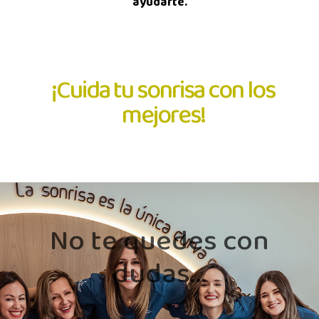
ayudarte.
¡Cuida tu sonrisa con los
mejores!
No te quedes con
dudas...