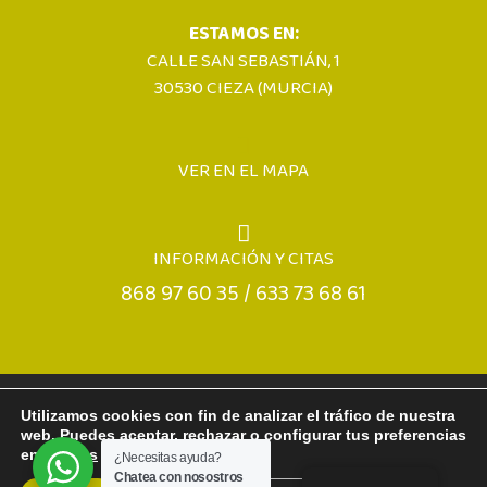
ESTAMOS EN:
CALLE SAN SEBASTIÁN, 1
30530 CIEZA (MURCIA)
VER EN EL MAPA
INFORMACIÓN Y CITAS
868 97 60 35 / 633 73 68 61
Aviso legal
Política de privacidad
Accesibilidad
Utilizamos cookies con fin de analizar el tráfico de nuestra
Mapa Web
web. Puedes aceptar, rechazar o configurar tus preferencias
en
ajustes
¿Necesitas ayuda?
Chatea con nosostros
©2026 Clínica Dental Laura Fernández. Todos los derechos